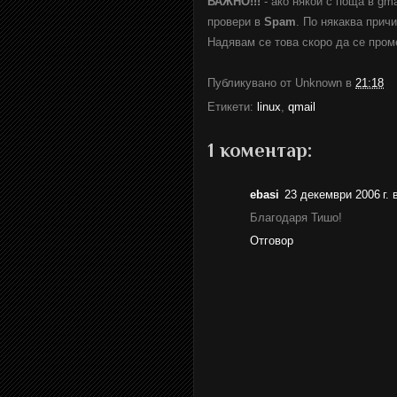
ВАЖНО!!!
- ако някой с поща в gma
провери в
Spam
. По някаква прич
Надявам се това скоро да се пром
Публикувано от
Unknown
в
21:18
Етикети:
linux
,
qmail
1 коментар:
ebasi
23 декември 2006 г. 
Благодаря Тишо!
Отговор