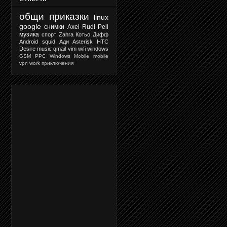
общи приказки
linux
google
снимки
Axel Rudi Pell
музика
спорт
Zahra
Котьо Дифф
Android
squid
Ади
Asterisk
HTC
Desire
music
qmail
vim
wifi
windows
GSM
PPC
Windows Mobile
mobile
vpn
work
приключения