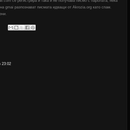
il.com се регистрира и така и не получава писмо с паролата, нека
ина gmai разпознават писмата идващи от Akrozia.org като спам.
ени.
в 23:02