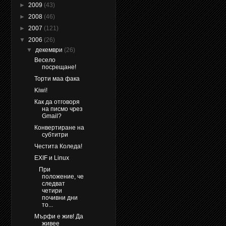
►
2009
(43)
►
2008
(46)
►
2007
(121)
▼
2006
(26)
▼
декември
(26)
Весело
посрещане!
Торти маа фака
Kiwi!
Как да отговоря
на писмо чрез
Gmail?
Конвертиране на
субтитри
Честита Коледа!
EXIF и Linux
При
положение, че
следват
четири
почивни дни
то...
Мърфи е жив! Да
живее