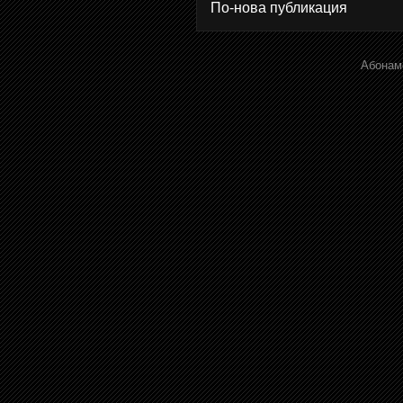
По-нова публикация
Абонам