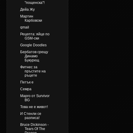
"пощенска"!
Дейа Жу
Мартин
Карбовски
qmail
Рецепта: яйце по
GSM-ски
Google Doodles
Бербатов срещу
Динамо
Букурещ
Фитнес за
пръстите на
ръцете
Петък е
Семра
Марго от Survivor
BG
Това не е живот!
И Стенли се
разписа!
Bruce Dickinson -
Tears Of The