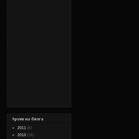
Архив на блога
►
2011
(6)
►
2010
(18)