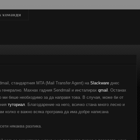
x команди
il, стандартния MTA (Mail Transfer Agent) на
Slackware
днес
 генерално. Махнах гадния Sendmail и инсталирах
qmail
. Останах
о ми беше необходимо за да направя това. В случая, може би от
ания
туториал
. Благодарение на него, всичко стана много лесно и
ам колко е важно всяка програма да има добре написана
ети някаква разлика.