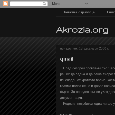
Начална страница
Linu
Akrozia.org
понеделник, 18 декември 2006 г.
qmail
След безброй проблеми със Sendma
реших да седна и да реша въпроса
изненадан от краткото време, коет
голяма полза беше и добре напис
бързо. За пореден път се убеждав
документация.
Редовия потрбител едва ли ще ус