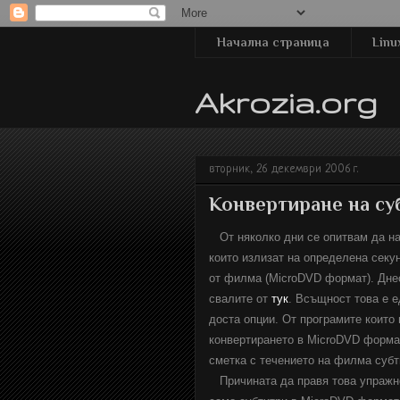
Начална страница
Linu
Akrozia.org
вторник, 26 декември 2006 г.
Конвертиране на су
От няколко дни се опитвам да на
които излизат на определена секу
от филма (MicroDVD формат). Дне
свалите от
тук
. Всъщност това е е
доста опции. От програмите които 
конвертирането в MicroDVD формат 
сметка с течението на филма субт
Причината да правя това упражнен