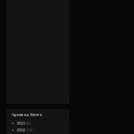
Архив на блога
►
2011
(6)
►
2010
(18)