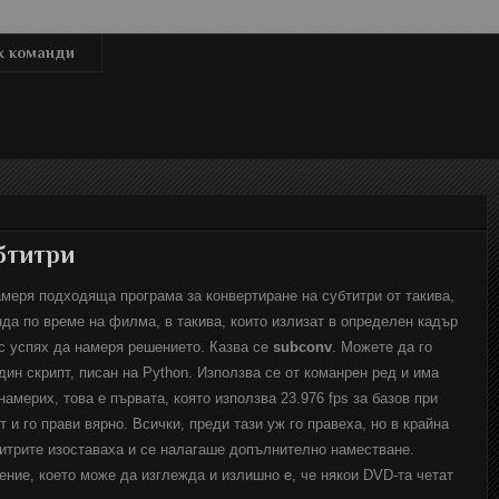
x команди
бтитри
меря подходяща програма за конвертиране на субтитри от такива,
нда по време на филма, в такива, които излизат в определен кадър
с успях да намеря решението. Казва се
subconv
. Можете да го
дин скрипт, писан на Python. Използва се от команрен ред и има
намерих, това е първата, която използва 23.976 fps за базов при
и го прави вярно. Всички, преди тази уж го правеха, но в крайна
итрите изоставаха и се налагаше допълнително наместване.
ие, което може да изглежда и излишно е, че някои DVD-та четат