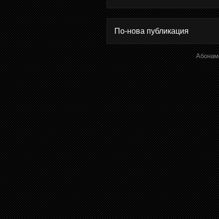
По-нова публикация
Абонам