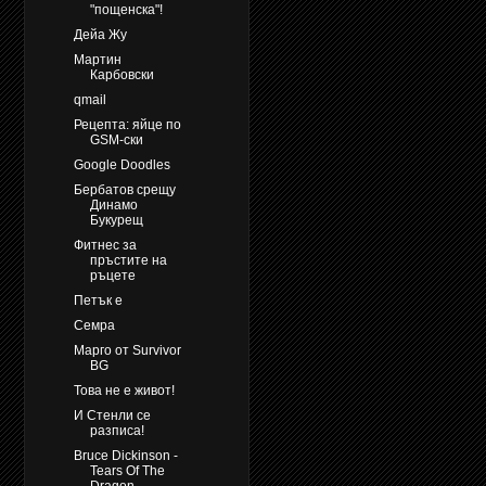
"пощенска"!
Дейа Жу
Мартин
Карбовски
qmail
Рецепта: яйце по
GSM-ски
Google Doodles
Бербатов срещу
Динамо
Букурещ
Фитнес за
пръстите на
ръцете
Петък е
Семра
Марго от Survivor
BG
Това не е живот!
И Стенли се
разписа!
Bruce Dickinson -
Tears Of The