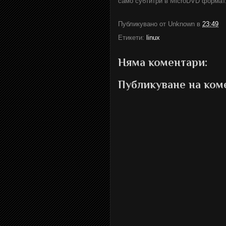
само субтитри в MicroDVD формат
Публикувано от
Unknown
в
23:49
Етикети:
linux
Няма коментари:
Публикуване на ком