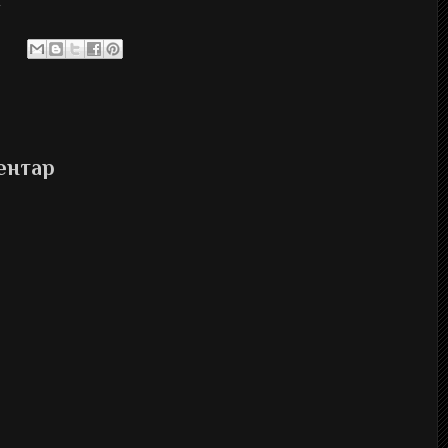
.
ентар