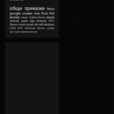
общи приказки
linux
google
снимки
Axel Rudi Pell
музика
спорт
Zahra
Котьо Дифф
Android
squid
Ади
Asterisk
HTC
Desire
music
qmail
vim
wifi
windows
GSM
PPC
Windows Mobile
mobile
vpn
work
приключения