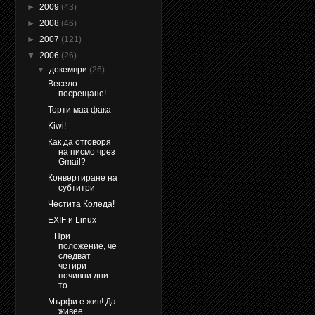
►
2009
(43)
►
2008
(46)
►
2007
(121)
▼
2006
(26)
▼
декември
(26)
Весело
посрещане!
Торти маа фака
Kiwi!
Как да отговоря
на писмо чрез
Gmail?
Конвертиране на
субтитри
Честита Коледа!
EXIF и Linux
При
положение, че
следват
четири
почивни дни
то...
Мърфи е жив! Да
живее