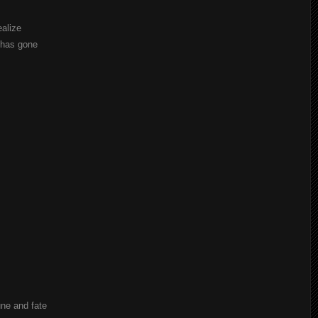
alize
d has gone
une and fate