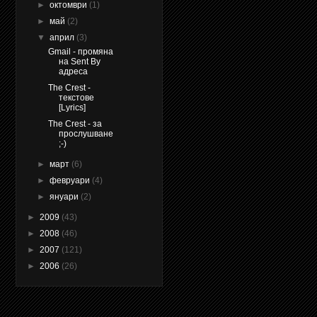
►
октомври
(1)
►
май
(2)
▼
април
(3)
Gmail - промяна
на Sent By
адреса
The Crest -
текстове
[Lyrics]
The Crest - за
прослушване
;-)
►
март
(6)
►
февруари
(4)
►
януари
(2)
►
2009
(43)
►
2008
(46)
►
2007
(121)
►
2006
(26)