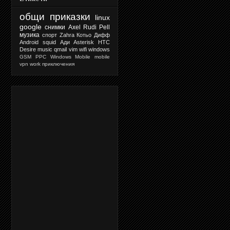
общи приказки
linux
google
снимки
Axel Rudi Pell
музика
спорт
Zahra
Котьо Дифф
Android
squid
Ади
Asterisk
HTC
Desire
music
qmail
vim
wifi
windows
GSM
PPC
Windows Mobile
mobile
vpn
work
приключения