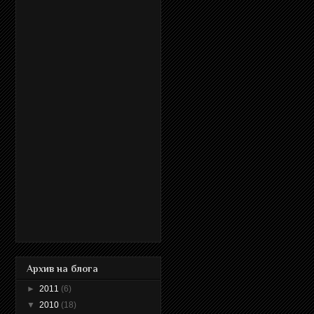
Архив на блога
►
2011
(6)
▼
2010
(18)