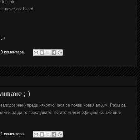
 too late
but never got heard
;-)
0 коментара
ушване ;-)
 заподозрени) преди няколко часа се появи новия албум. Разбира
алите, за да го прослушате. Когато излезе официално, ако ви е
1 коментара