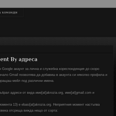
x команди
Sent By адреса
н Google акаунт за лична и служебна кореспонденция до скоро
чало Gmail позволява да добавиш в акаунта си няколко профила и
зпращаш мейл под различни имена.
брал адреси от вида име[at]akrozia.org, име[at]gmail.com и
момента 13) е ebasi[at]akrozia.org. Неприятния момент настъпва
овека отсреща вижда нещо от сорта: