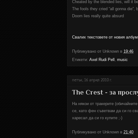
Cheated by the blended lies, will it be
The fools they cried “all gonna die”, 
Doom lies really quite absurd
Свалих текстовете от новия албум 
Публикувано от
Unknown
в
19:46
Етикети:
Axel Rudi Pell
,
music
петък, 16 април 2010 г.
The Crest - за просл
На някои от тракерите (обичайните
се, като фен съветвам да си го св
харесал да си го купите ;-)
Публикувано от
Unknown
в
21:40