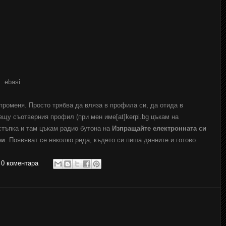
. ebasi
променя. Просто трябва да вляза в профила си, да отида в
ещу съотверния профил (при мен име[at]kerpi.bg цъкам на
стъпка и там цъкам радио бутона на
Изпращайте електронната си
ри
. Появяват се няколко реда, където си пиша данните и готово.
0 коментара