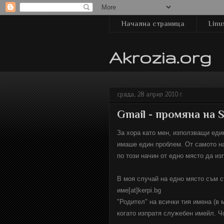
Начална страница
Linu
Akrozia.org
сряда, 28 април 2010 г.
Gmail - промяна на 
За хора като мен, използващи еди
имаше един проблем. От самото на
по този начин от едно място да и
В моя случай на едно място съм съ
име[at]kerpi.bg
"Родител" на всички тия имена (в 
когато изпратя служебен имейл. Ч