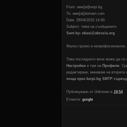
From: име[at]kerpi.bg
To: име[at]domain.com
Date: 28/04/2010 14:00
Subject: тема на съобщенито
Sent by: ebasi@akrozia.org
Малко грозно и непрофесионално..
Това последното вече може да се 
Настройки
и там на
Профили
. Ср
редактиране, минавам на втората 
поща през kerpi.bg SMTP сървъ
Публикувано от
Unknown
в
19:54
Етикети:
google