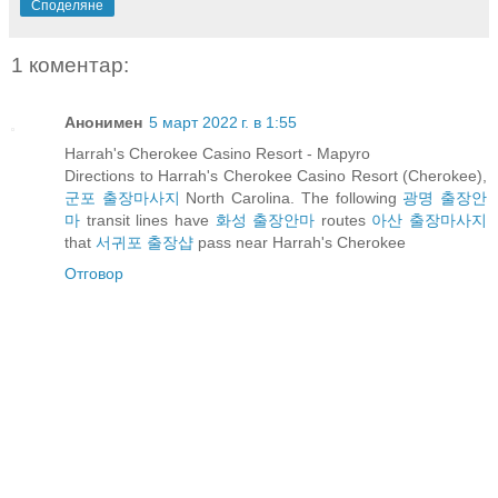
Споделяне
1 коментар:
Анонимен
5 март 2022 г. в 1:55
Harrah's Cherokee Casino Resort - Mapyro
Directions to Harrah's Cherokee Casino Resort (Cherokee),
군포 출장마사지
North Carolina. The following
광명 출장안
마
transit lines have
화성 출장안마
routes
아산 출장마사지
that
서귀포 출장샵
pass near Harrah's Cherokee
Отговор