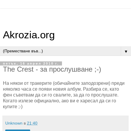
Akrozia.org
▼
петък, 16 април 2010 г.
The Crest - за прослушване ;-)
На някои от тракерите (обичайните заподозрени) преди
няколко часа се появи новия албум. Разбира се, като
фен съветвам да си го свалите, за да го прослушате.
Когато излезе официално, ако ви е харесал да си го
купите ;-)
Unknown
в
21:40