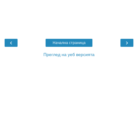
‹
›
Начална страница
Преглед на уеб версията