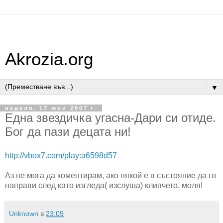
Akrozia.org
▼
неделя, 17 юни 2007 г.
Една звездичка угасна-Дари си отиде.
Бог да пази децата ни!
http://vbox7.com/play:a6598d57
Аз не мога да коментирам, ако някой е в състояние да го
направи след като изгледа( изслуша) клипчето, моля!
Unknown
в
23:09