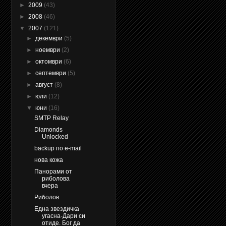
►
2009
(43)
►
2008
(46)
▼
2007
(121)
►
декември
(5)
►
ноември
(2)
►
октомври
(6)
►
септември
(5)
►
август
(8)
►
юли
(12)
▼
юни
(16)
SMTP Relay
Diamonds
Unlocked
backup по e-mail
нова кожа
Панорами от
риболова
вчера
Риболов
Една звездичка
угасна-Дари си
отиде. Бог да