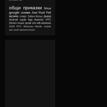
общи приказки
linux
google
снимки
Axel Rudi Pell
музика
спорт
Zahra
Котьо Дифф
Android
squid
Ади
Asterisk
HTC
Desire
music
qmail
vim
wifi
windows
GSM
PPC
Windows Mobile
mobile
vpn
work
приключения