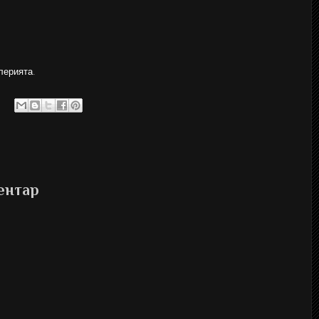
лерията
.
ентар