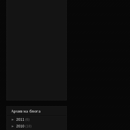
Архив на блога
►
2011
(6)
►
2010
(18)