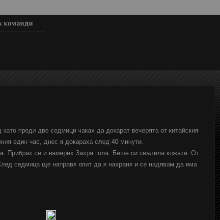
x команди
като преди две седмици чаках да докарат вечерята от китайския
ения един час, днес я докараха след 40 минути.
. Прибрах се и намерих Захра гола. Беше си свалила кожата. От
След седмица ще направя опит да я нахраня и се надявам да има