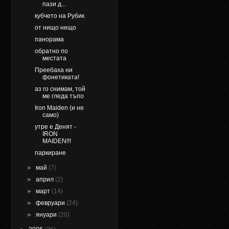
пази д...
кубчето на Рубик
от нищо нещо
панорама
обратно по
местата
Преебаха ни
фонетиката!
аз го снимам, той
ме гледа тъпо
Iron Maiden (и не
само)
утре е Денят -
IRON
MAIDEN!!!
паркиране
►
май
(7)
►
април
(2)
►
март
(14)
►
февруари
(24)
►
януари
(20)