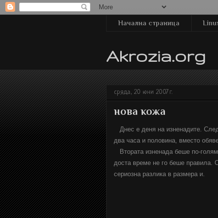
Начална страница
Linu
Akrozia.org
сряда, 20 юни 2007 г.
нова кожа
Днес е деня на изненадите. След 
два часа и половина, вместо обяв
Втората изненада беше по-голяма
доста време не го беше правила. 
сериозна разлика в размера и.