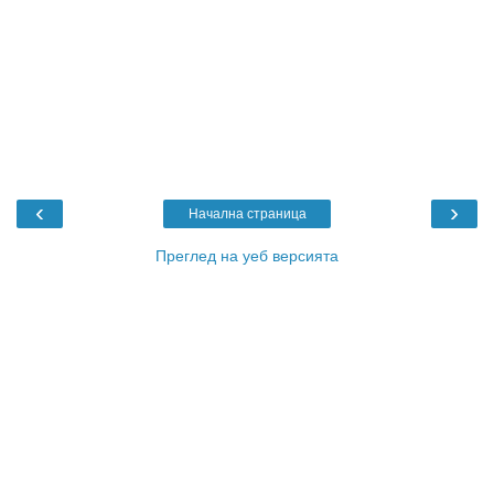
‹
›
Начална страница
Преглед на уеб версията