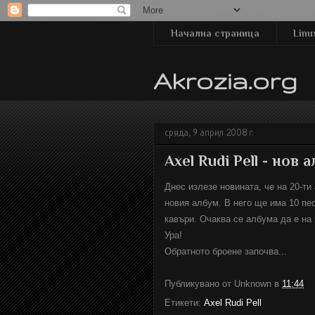
Начална страница
Linu
Akrozia.org
сряда, 9 април 2008 г.
Axel Rudi Pell - нов 
Днес излезе новината, че на 20-ти 
новия албум. В него ще има 10 пе
кавъри. Очаква се албума да е на 
Ура!
Обратното броене започва...
Публикувано от
Unknown
в
11:44
Етикети:
Axel Rudi Pell