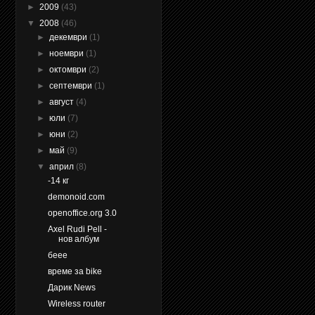
►
2009
(43)
▼
2008
(46)
►
декември
(1)
►
ноември
(1)
►
октомври
(2)
►
септември
(1)
►
август
(4)
►
юли
(7)
►
юни
(2)
►
май
(9)
▼
април
(8)
-14 кг
demonoid.com
openoffice.org 3.0
Axel Rudi Pell -
нов албум
беее
време за bike
Дарик News
Wireless router