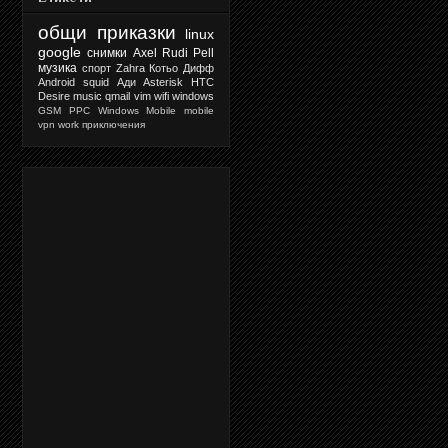
общи приказки
linux
google
снимки
Axel Rudi Pell
музика
спорт
Zahra
Котьо Дифф
Android
squid
Ади
Asterisk
HTC
Desire
music
qmail
vim
wifi
windows
GSM
PPC
Windows Mobile
mobile
vpn
work
приключения