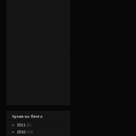
Архив на блога
►
2011
(6)
►
2010
(18)