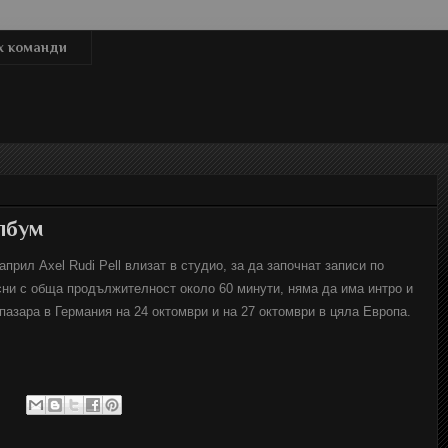
x команди
албум
април Аxel Rudi Pell влизат в студио, за да започнат записи по
сни с обща продължителност около 60 минути, няма да има интро и
пазара в Германия на 24 октомври и на 27 октомври в цяла Европа.